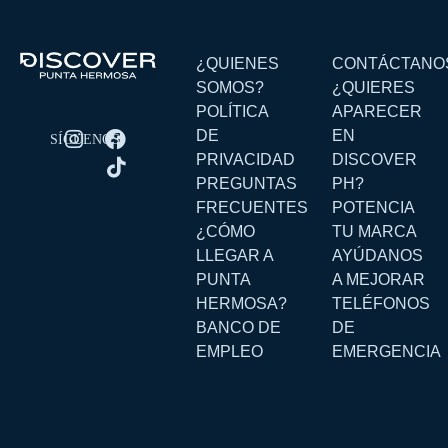
Hamburguesa y Parrilla
Hogar y Decoración
Hospedaje canino
¿QUIENES
CONTÁCTANO
SOMOS?
¿QUIERES
Hostel
POLÍTICA
APARECER
Juegos de Mesa
DE
EN
Lavanderia
PRIVACIDAD
DISCOVER
Libreria
PREGUNTAS
PH?
Limpieza del hogar
FRECUENTES
POTENCIA
¿CÓMO
TU MARCA
Market
LLEGAR A
AYÚDANOS
Mascotas
PUNTA
A MEJORAR
Menu
HERMOSA?
TELÉFONOS
Música
BANCO DE
DE
EMPLEO
EMERGENCIA
Nikkei y Pokebowl
Niños
Noche
Olas