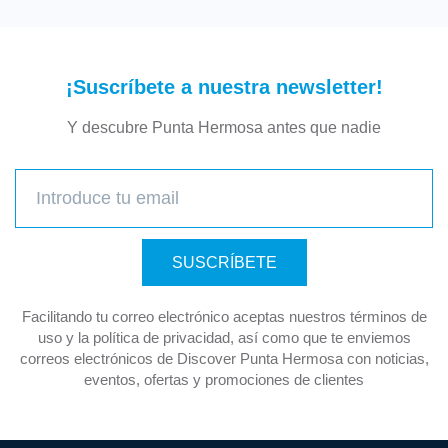
Comida rapida
Criolla
Deporte
¡Suscríbete a nuestra newsletter!
Desayuno y Cafe
Y descubre Punta Hermosa antes que nadie
Educación
Ensaladas
Evento
Familiar
Farmacia
SUSCRÍBETE
Ferreteria
Floreria
Facilitando tu correo electrónico aceptas nuestros términos de
Fotografía
uso y la política de privacidad, así como que te enviemos
correos electrónicos de Discover Punta Hermosa con noticias,
Giftshop
eventos, ofertas y promociones de clientes
Gimnasio
Gourmet