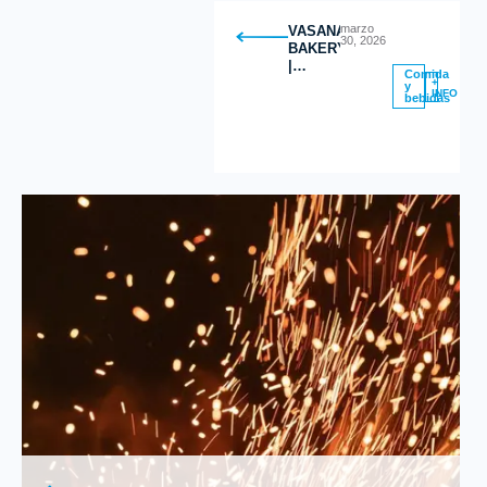
marzo
VASANA
30, 2026
BAKERY
|
Comida
Postres
+
y
INFO
bebidas
Saludables