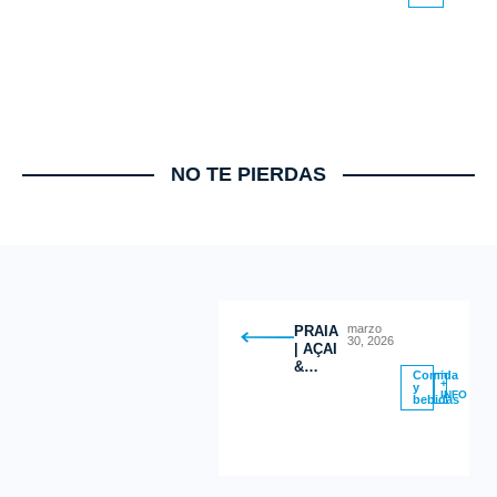
YOGURT
BOWLS
NO TE PIERDAS
marzo
PRAIA
30, 2026
| AÇAI
&
Comida
GREEK
+
y
INFO
bebidas
YOGURT
BOWLS