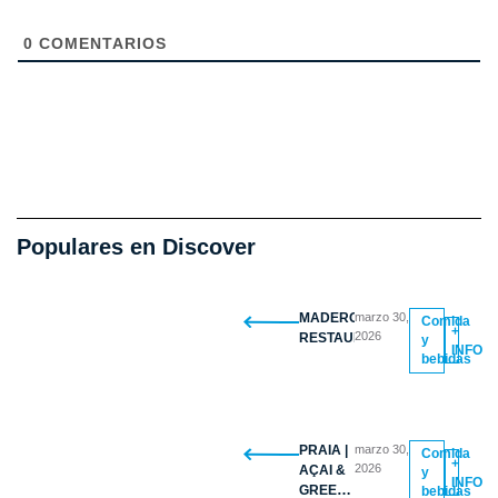
0
COMENTARIOS
Populares en Discover
MADERO
marzo 30,
Comida
+
2026
RESTAURANTE
y
INFO
bebidas
PRAIA |
marzo 30,
Comida
+
2026
AÇAI &
y
INFO
GREEK
bebidas