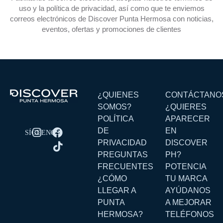
uso y la política de privacidad, así como que te enviemos
correos electrónicos de Discover Punta Hermosa con noticias,
eventos, ofertas y promociones de clientes
¿QUIENES
CONTÁCTANO
SOMOS?
¿QUIERES
POLÍTICA
APARECER
DE
EN
PRIVACIDAD
DISCOVER
PREGUNTAS
PH?
FRECUENTES
POTENCIA
¿CÓMO
TU MARCA
LLEGAR A
AYÚDANOS
PUNTA
A MEJORAR
HERMOSA?
TELÉFONOS