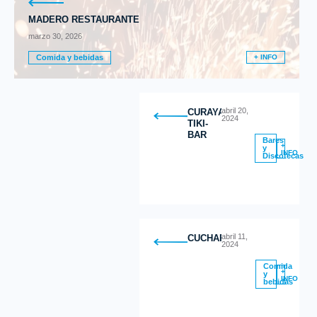
MADERO RESTAURANTE
marzo 30, 2026
Comida y bebidas
+ INFO
abril 20,
CURAYACU
2024
TIKI-
BAR
Bares
+
y
INFO
Discotecas
abril 11,
CUCHARITAS
2024
Comida
+
y
INFO
bebidas