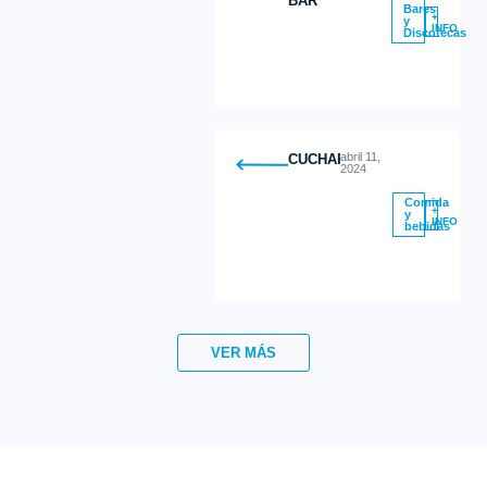
BAR
Bares
+
y
INFO
Discotecas
abril 11,
CUCHARITAS
2024
Comida
+
y
INFO
bebidas
VER MÁS