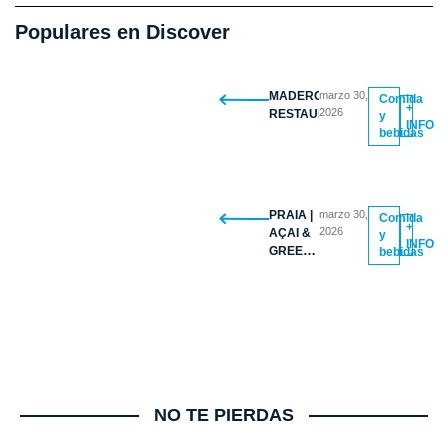
Populares en Discover
MADERO
marzo 30,
Comida
+
2026
RESTAURANTE
y
INFO
bebidas
PRAIA |
marzo 30,
Comida
+
2026
AÇAI &
y
INFO
GREEK
bebidas
YOGURT
BOWLS
NO TE PIERDAS