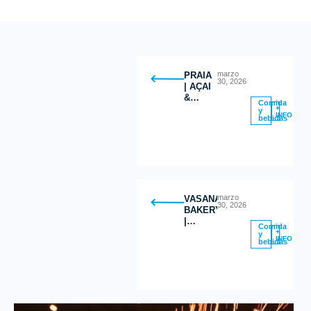
marzo
PRAIA
30, 2026
| AÇAI
&
Comida
GREEK
+
y
INFO
bebidas
YOGURT
BOWLS
marzo
VASANA
30, 2026
BAKERY
|
Comida
Postres
+
y
INFO
bebidas
Saludables