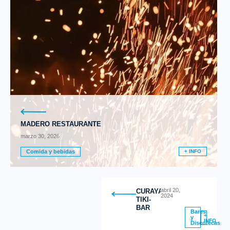
MADERO RESTAURANTE
marzo 30, 2026
Comida y bebidas
+ INFO
abril 20,
CURAYACU
2024
TIKI-
BAR
Bares
+
y
INFO
Discotecas