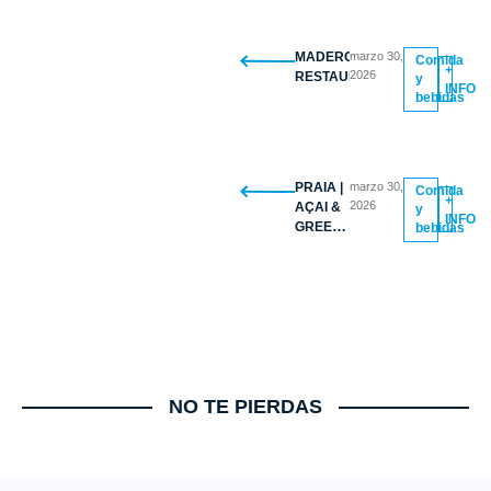
MADERO
marzo 30,
Comida
+
2026
RESTAURANTE
y
INFO
bebidas
PRAIA |
marzo 30,
Comida
+
2026
AÇAI &
y
INFO
GREEK
bebidas
YOGURT
BOWLS
NO TE PIERDAS