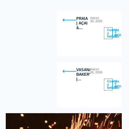
marzo
PRAIA
30, 2026
| AÇAI
&
Comida
GREEK
+
y
INFO
bebidas
YOGURT
BOWLS
marzo
VASANA
30, 2026
BAKERY
|
Comida
Postres
+
y
INFO
bebidas
Saludables