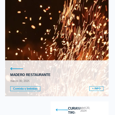
MADERO RESTAURANTE
marzo 30, 2026
Comida y bebidas
+ INFO
abril 20,
CURAYACU
2024
TIKI-