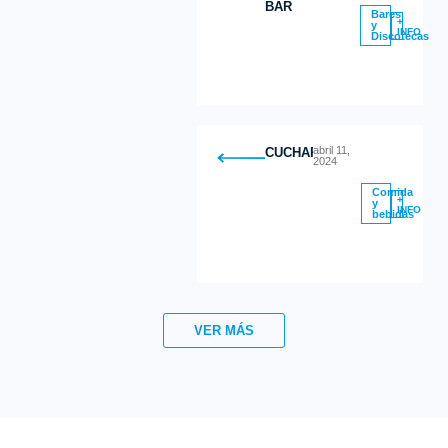
BAR
Bares
+
y
INFO
Discotecas
abril 11,
CUCHARITAS
2024
Comida
+
y
INFO
bebidas
VER MÁS