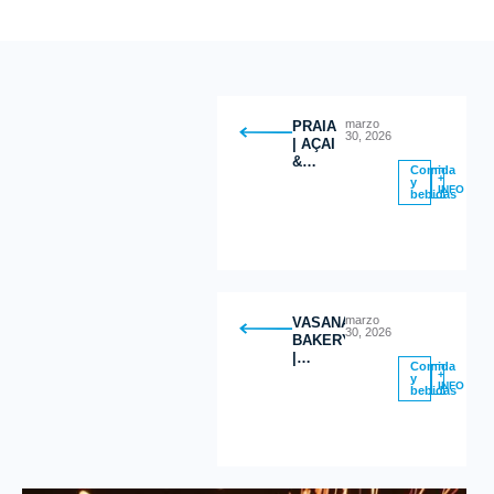
marzo
PRAIA
30, 2026
| AÇAI
&
Comida
GREEK
+
y
INFO
bebidas
YOGURT
BOWLS
marzo
VASANA
30, 2026
BAKERY
|
Comida
Postres
+
y
INFO
bebidas
Saludables