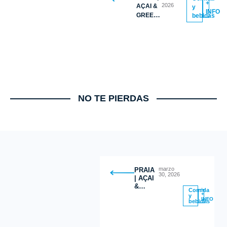
+
2026
AÇAI &
y
INFO
GREEK
bebidas
YOGURT
BOWLS
NO TE PIERDAS
marzo
PRAIA
30, 2026
| AÇAI
&
Comida
GREEK
+
y
INFO
bebidas
YOGURT
BOWLS