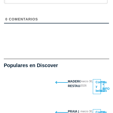
0
COMENTARIOS
Populares en Discover
MADERO
marzo 30,
Comida
+
2026
RESTAURANTE
y
INFO
bebidas
PRAIA |
marzo 30,
Comida