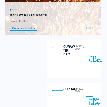
MADERO RESTAURANTE
marzo 30, 2026
Comida y bebidas
+ INFO
abril 20,
CURAYACU
2024
TIKI-
BAR
Bares
+
y
INFO
Discotecas
abril 11,
CUCHARITAS
2024
Comida
+
y
INFO
bebidas