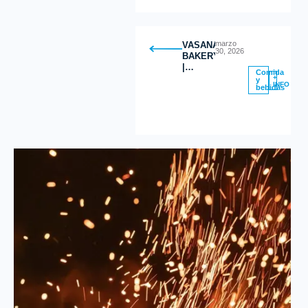
marzo
VASANA
30, 2026
BAKERY
|
Comida
Postres
+
y
INFO
bebidas
Saludables