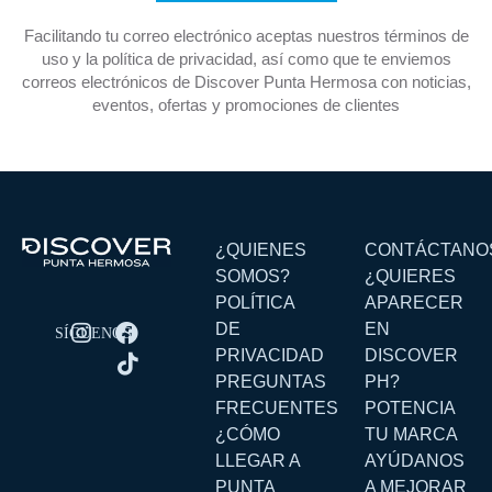
Facilitando tu correo electrónico aceptas nuestros términos de
uso y la política de privacidad, así como que te enviemos
correos electrónicos de Discover Punta Hermosa con noticias,
eventos, ofertas y promociones de clientes
¿QUIENES
CONTÁCTANO
SOMOS?
¿QUIERES
POLÍTICA
APARECER
DE
EN
PRIVACIDAD
DISCOVER
PREGUNTAS
PH?
FRECUENTES
POTENCIA
¿CÓMO
TU MARCA
LLEGAR A
AYÚDANOS
PUNTA
A MEJORAR