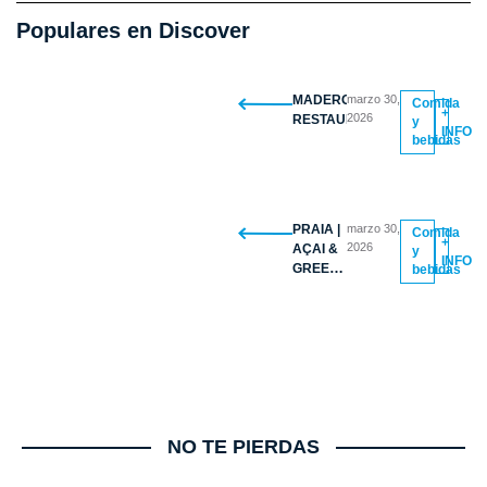
Populares en Discover
MADERO
marzo 30,
Comida
+
2026
RESTAURANTE
y
INFO
bebidas
PRAIA |
marzo 30,
Comida
+
2026
AÇAI &
y
INFO
GREEK
bebidas
YOGURT
BOWLS
NO TE PIERDAS