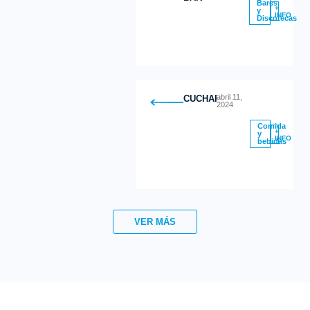
Bares
+
y
INFO
Discotecas
abril 11,
CUCHARITAS
2024
Comida
+
y
INFO
bebidas
VER MÁS