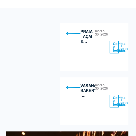
marzo
PRAIA
30, 2026
| AÇAI
&
Comida
GREEK
+
y
INFO
bebidas
YOGURT
BOWLS
marzo
VASANA
30, 2026
BAKERY
|
Comida
Postres
+
y
INFO
bebidas
Saludables