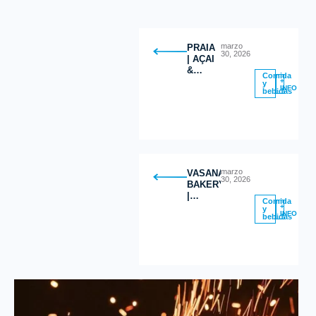
marzo
PRAIA
30, 2026
| AÇAI
&
Comida
GREEK
+
y
INFO
bebidas
YOGURT
BOWLS
marzo
VASANA
30, 2026
BAKERY
|
Comida
Postres
+
y
INFO
bebidas
Saludables