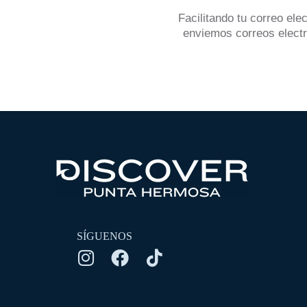
Facilitando tu correo ele
enviemos correos electr