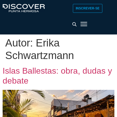
INSCREVER-SE
Autor:
Erika
Schwartzmann
Islas Ballestas: obra, dudas y
debate