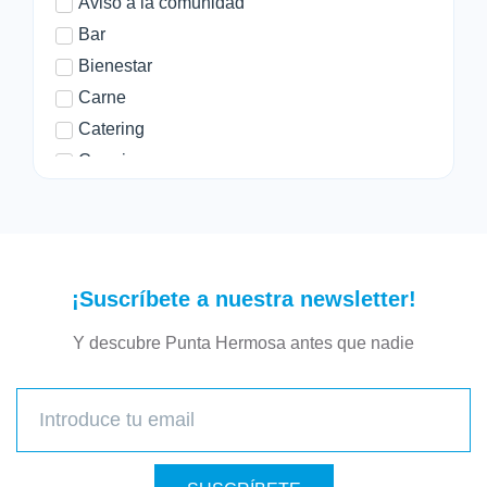
Aviso a la comunidad
Bar
Bienestar
Carne
Catering
Cerrajero
Chifa
Comida rapida
Criolla
Deporte
¡Suscríbete a nuestra newsletter!
Desayuno y Cafe
Y descubre Punta Hermosa antes que nadie
Educación
Ensaladas
Evento
Familiar
Farmacia