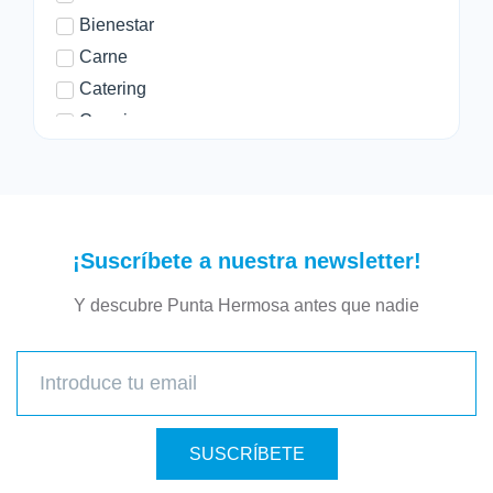
Bienestar
Carne
Catering
Cerrajero
Chifa
Comida rapida
Criolla
Deporte
¡Suscríbete a nuestra newsletter!
Desayuno y Cafe
Y descubre Punta Hermosa antes que nadie
Educación
Ensaladas
Evento
Familiar
Farmacia
SUSCRÍBETE
Ferreteria