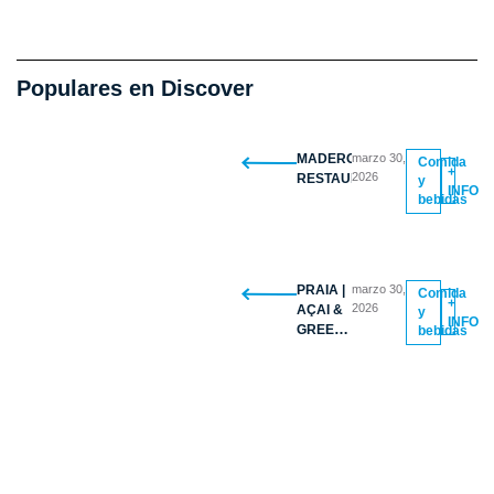
Populares en Discover
MADERO
marzo 30,
Comida
+
2026
RESTAURANTE
y
INFO
bebidas
PRAIA |
marzo 30,
Comida
+
2026
AÇAI &
y
INFO
GREEK
bebidas
YOGURT
BOWLS