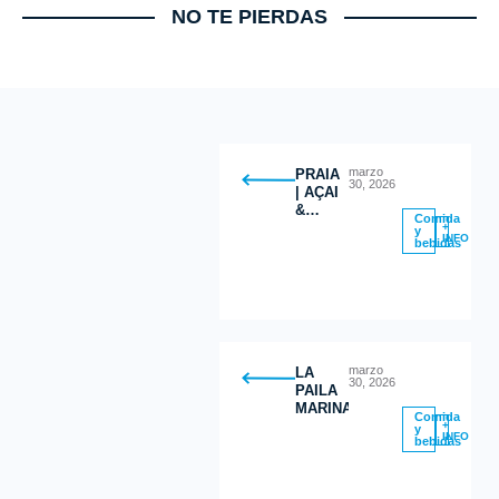
NO TE PIERDAS
marzo
PRAIA
30, 2026
| AÇAI
&
Comida
GREEK
+
y
INFO
bebidas
YOGURT
BOWLS
marzo
LA
30, 2026
PAILA
MARINA
Comida
+
y
INFO
bebidas