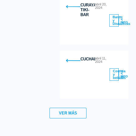
abril 20,
CURAYACU
2024
TIKI-
BAR
Bares
+
y
INFO
Discotecas
abril 11,
CUCHARITAS
2024
Comida
+
y
INFO
bebidas
VER MÁS