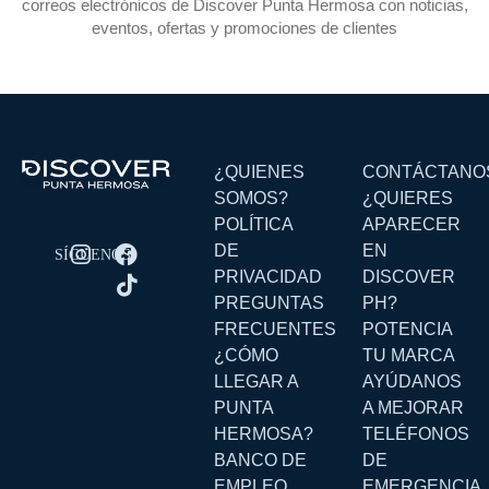
correos electrónicos de Discover Punta Hermosa con noticias,
eventos, ofertas y promociones de clientes
¿QUIENES
CONTÁCTANO
SOMOS?
¿QUIERES
POLÍTICA
APARECER
DE
EN
PRIVACIDAD
DISCOVER
PREGUNTAS
PH?
FRECUENTES
POTENCIA
¿CÓMO
TU MARCA
LLEGAR A
AYÚDANOS
PUNTA
A MEJORAR
HERMOSA?
TELÉFONOS
BANCO DE
DE
EMPLEO
EMERGENCIA