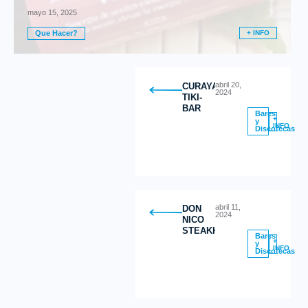
mayo 15, 2025
Que Hacer?
+ INFO
abril 20,
CURAYACU
2024
TIKI-
BAR
Bares
+
y
INFO
Discotecas
abril 11,
DON
2024
NICO
STEAKHOUSE
Bares
+
y
INFO
Discotecas