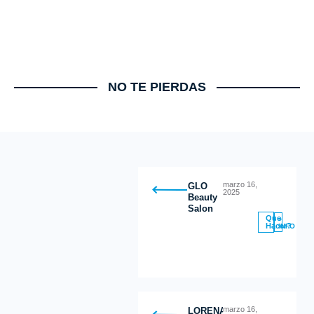
NO TE PIERDAS
marzo 16,
GLO
2025
Beauty
Salon
Que
+
Hacer?
INFO
marzo 16,
LORENA