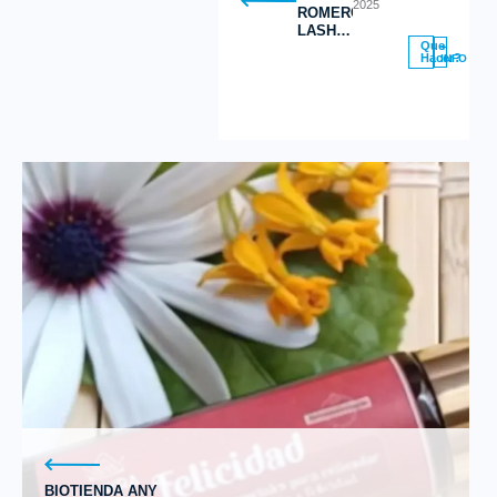
2025
ROMERO
LASH
Que
STUDIO
+
Hacer?
INFO
BIOTIENDA ANY