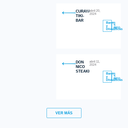
abril 20,
CURAYACU
2024
TIKI-
BAR
Bares
+
y
INFO
Discotecas
abril 11,
DON
2024
NICO
STEAKHOUSE
Bares
+
y
INFO
Discotecas
VER MÁS