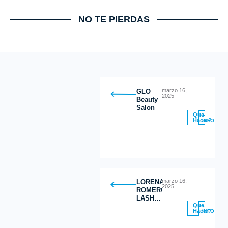
NO TE PIERDAS
marzo 16,
GLO
2025
Beauty
Salon
Que
+
Hacer?
INFO
marzo 16,
LORENA
2025
ROMERO
LASH
Que
STUDIO
+
Hacer?
INFO