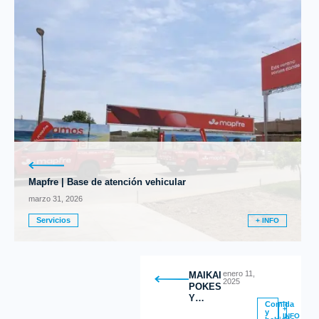
Mapfre | Base de atención vehicular
marzo 31, 2026
Servicios
+ INFO
enero 11,
MAIKAI
2025
POKES
Y
Comida
DESAYUNO
+
y
INFO