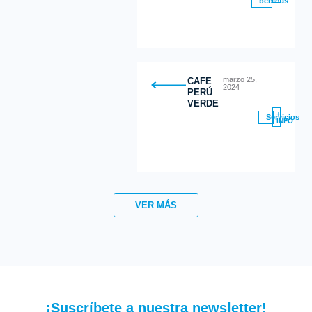
bebidas
marzo 25,
CAFE
2024
PERÚ
VERDE
+
Servicios
INFO
VER MÁS
¡Suscríbete a nuestra newsletter!