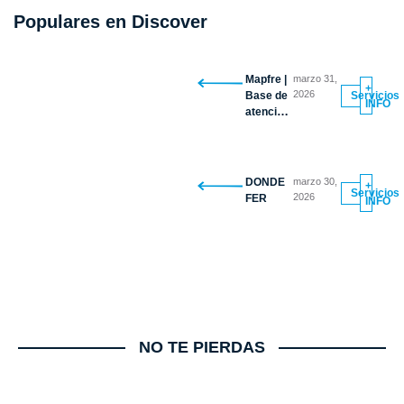
Populares en Discover
Mapfre |
marzo 31,
+
2026
Servicios
Base de
INFO
atención
vehicular
DONDE
marzo 30,
+
Servicios
2026
FER
INFO
NO TE PIERDAS