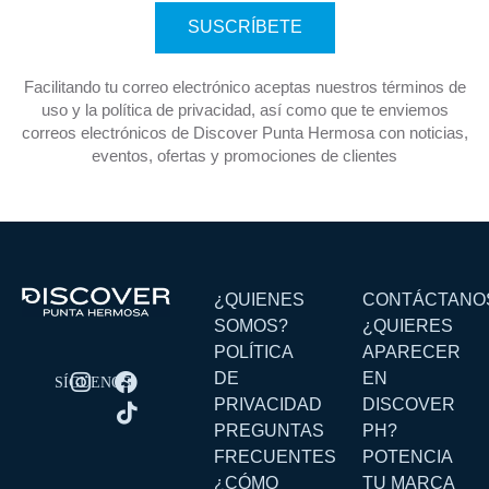
SUSCRÍBETE
Facilitando tu correo electrónico aceptas nuestros términos de
uso y la política de privacidad, así como que te enviemos
correos electrónicos de Discover Punta Hermosa con noticias,
eventos, ofertas y promociones de clientes
¿QUIENES
CONTÁCTANO
SOMOS?
¿QUIERES
POLÍTICA
APARECER
DE
EN
PRIVACIDAD
DISCOVER
PREGUNTAS
PH?
FRECUENTES
POTENCIA
¿CÓMO
TU MARCA