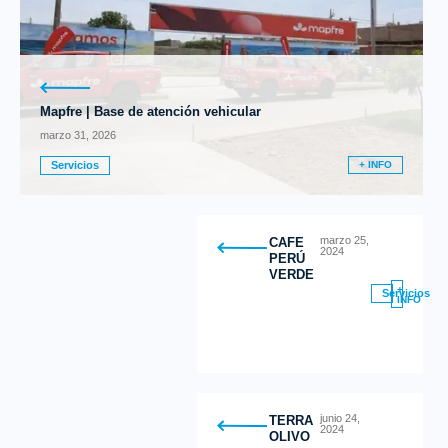
Mapfre | Base de atención vehicular
marzo 31, 2026
Servicios
+ INFO
marzo 25,
CAFE
2024
PERÚ
VERDE
+
Servicios
INFO
junio 24,
TERRA
2024
OLIVO