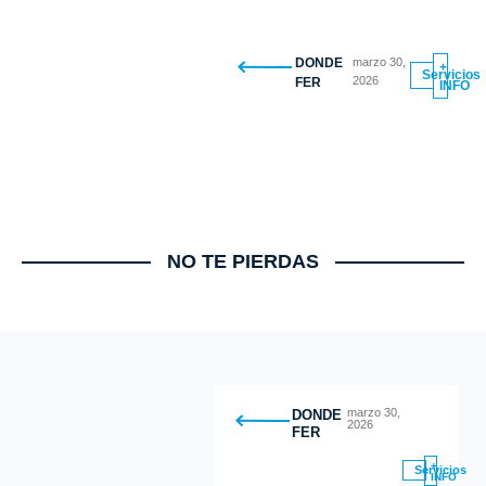
DONDE
marzo 30,
+
Servicios
2026
FER
INFO
NO TE PIERDAS
marzo 30,
DONDE
2026
FER
+
Servicios
INFO