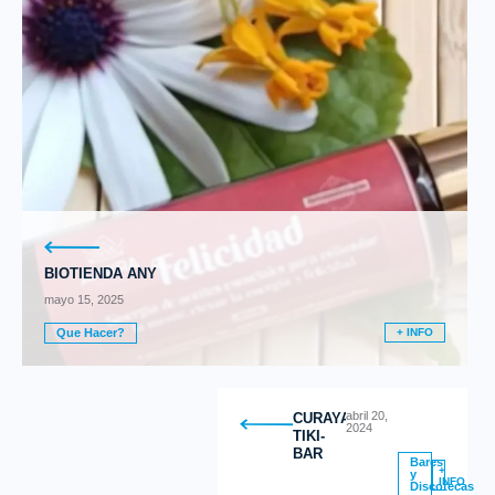
BIOTIENDA ANY
mayo 15, 2025
Que Hacer?
+ INFO
abril 20,
CURAYACU
2024
TIKI-
BAR
Bares
+
y
INFO
Discotecas