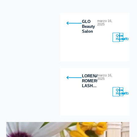
marzo 16,
GLO
2025
Beauty
Salon
Que
+
Hacer?
INFO
marzo 16,
LORENA
2025
ROMERO
LASH
Que
STUDIO
+
Hacer?
INFO