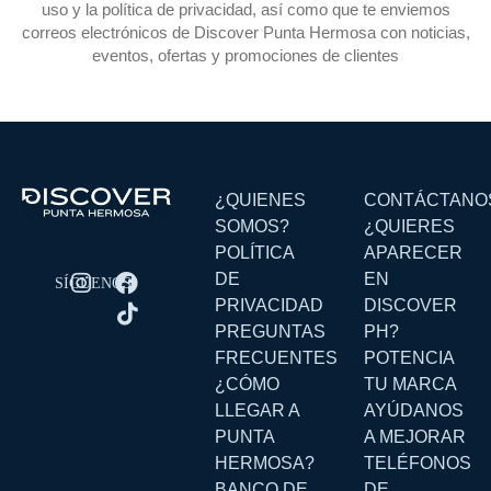
uso y la política de privacidad, así como que te enviemos
correos electrónicos de Discover Punta Hermosa con noticias,
eventos, ofertas y promociones de clientes
¿QUIENES
CONTÁCTANO
SOMOS?
¿QUIERES
POLÍTICA
APARECER
DE
EN
PRIVACIDAD
DISCOVER
PREGUNTAS
PH?
FRECUENTES
POTENCIA
¿CÓMO
TU MARCA
LLEGAR A
AYÚDANOS
PUNTA
A MEJORAR
HERMOSA?
TELÉFONOS
BANCO DE
DE