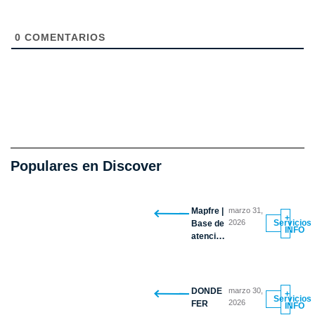
0
COMENTARIOS
Populares en Discover
Mapfre |
marzo 31,
+
2026
Servicios
Base de
INFO
atención
vehicular
DONDE
marzo 30,
+
Servicios
2026
FER
INFO