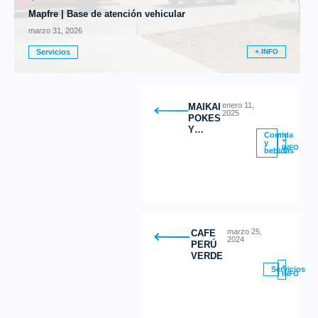
Mapfre | Base de atención vehicular
marzo 31, 2026
Servicios
+ INFO
enero 11,
MAIKAI
2025
POKES
Y
Comida
DESAYUNO
+
y
INFO
bebidas
marzo 25,
CAFE
2024
PERÚ
VERDE
+
Servicios
INFO