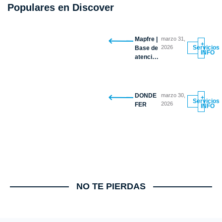
Populares en Discover
Mapfre |
marzo 31,
+
2026
Servicios
Base de
INFO
atención
vehicular
DONDE
marzo 30,
+
Servicios
2026
FER
INFO
NO TE PIERDAS