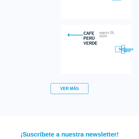
marzo 25,
CAFE
2024
PERÚ
VERDE
+
Servicios
INFO
VER MÁS
¡Suscríbete a nuestra newsletter!