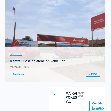
Mapfre | Base de atención vehicular
marzo 31, 2026
Servicios
+ INFO
enero 11,
MAIKAI
2025
POKES
Y
Comida
DESAYUNO
+
y
INFO
bebidas