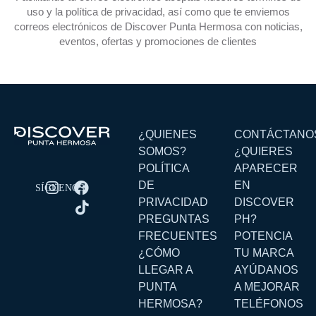
uso y la política de privacidad, así como que te enviemos
correos electrónicos de Discover Punta Hermosa con noticias,
eventos, ofertas y promociones de clientes
¿QUIENES
CONTÁCTANO
SOMOS?
¿QUIERES
POLÍTICA
APARECER
DE
EN
PRIVACIDAD
DISCOVER
PREGUNTAS
PH?
FRECUENTES
POTENCIA
¿CÓMO
TU MARCA
LLEGAR A
AYÚDANOS
PUNTA
A MEJORAR
HERMOSA?
TELÉFONOS