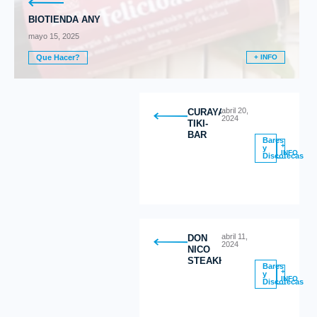
BIOTIENDA ANY
mayo 15, 2025
Que Hacer?
+ INFO
abril 20,
CURAYACU
2024
TIKI-
BAR
Bares
+
y
INFO
Discotecas
abril 11,
DON
2024
NICO
STEAKHOUSE
Bares
+
y
INFO
Discotecas