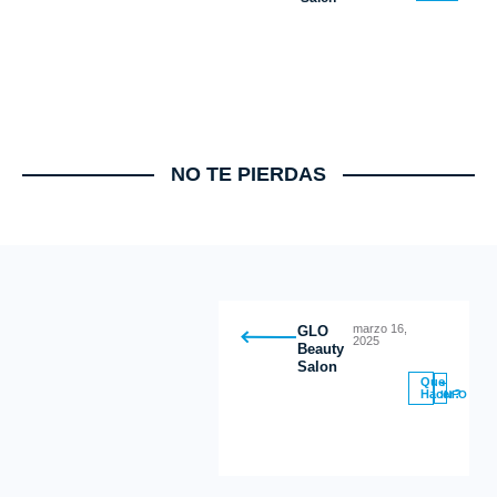
NO TE PIERDAS
marzo 16,
GLO
2025
Beauty
Salon
Que
+
Hacer?
INFO