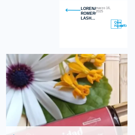
marzo 16,
LORENA
2025
ROMERO
LASH
Que
STUDIO
+
Hacer?
INFO